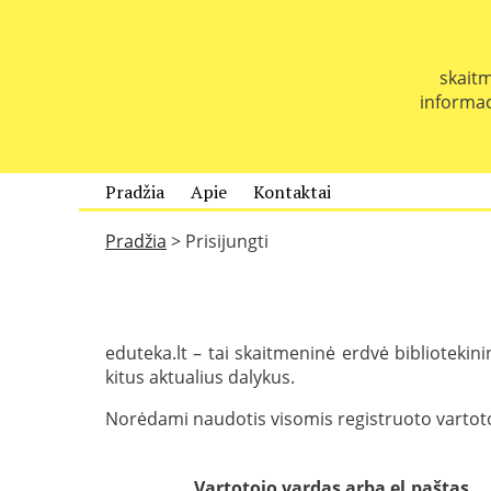
P
e
r
skaitm
e
informaci
i
t
i
p
Pradžia
Apie
Kontaktai
r
i
Pradžia
>
Prisijungti
e
t
u
r
i
eduteka.lt – tai skaitmeninė erdvė bibliotekini
n
kitus aktualius dalykus.
i
Norėdami naudotis visomis registruoto vartotojo
o
Vartotojo vardas arba el.paštas