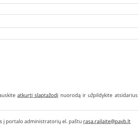
pauskite
atkurti slaptažodį
nuorodą ir užpildykite atsidarius
ės į portalo administratorių el. paštu
rasa.railaite@pavb.lt