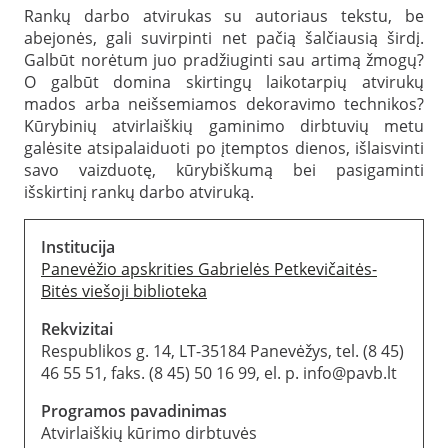
Rankų darbo atvirukas su autoriaus tekstu, be
abejonės, gali suvirpinti net pačią šalčiausią širdį.
Galbūt norėtum juo pradžiuginti sau artimą žmogų?
O galbūt domina skirtingų laikotarpių atvirukų
mados arba neišsemiamos dekoravimo technikos?
Kūrybinių atvirlaiškių gaminimo dirbtuvių metu
galėsite atsipalaiduoti po įtemptos dienos, išlaisvinti
savo vaizduotę, kūrybiškumą bei pasigaminti
išskirtinį rankų darbo atviruką.
Institucija
Panevėžio apskrities Gabrielės Petkevičaitės-
Bitės viešoji biblioteka
Rekvizitai
Respublikos g. 14, LT-35184 Panevėžys, tel. (8 45)
46 55 51, faks. (8 45) 50 16 99, el. p. info@pavb.lt
Programos pavadinimas
Atvirlaiškių kūrimo dirbtuvės