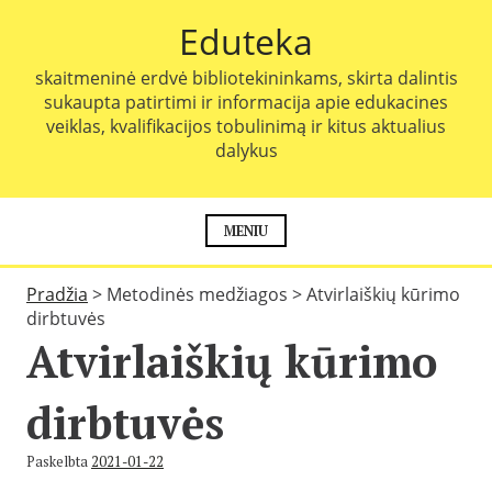
P
Eduteka
e
r
skaitmeninė erdvė bibliotekininkams, skirta dalintis
e
sukaupta patirtimi ir informacija apie edukacines
i
veiklas, kvalifikacijos tobulinimą ir kitus aktualius
t
dalykus
i
p
r
i
MENIU
e
t
Pradžia
>
Metodinės medžiagos
>
Atvirlaiškių kūrimo
u
dirbtuvės
r
Atvirlaiškių kūrimo
i
n
i
dirbtuvės
o
Paskelbta
2021-01-22