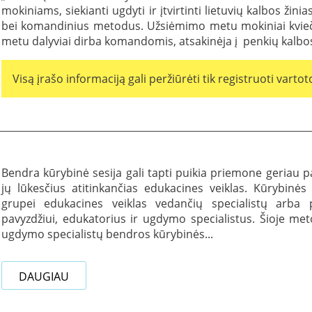
mokiniams, siekianti ugdyti ir įtvirtinti lietuvių kalbos ži
bei komandinius metodus. Užsiėmimo metu mokiniai kviečia
metu dalyviai dirba komandomis, atsakinėja į penkių kalbos s
Visą įrašo informaciją gali peržiūrėti tik registruoti vartoto
Bendra kūrybinė sesija gali tapti puikia priemone geriau paž
jų lūkesčius atitinkančias edukacines veiklas. Kūrybinės
grupei edukacines veiklas vedančių specialistų arba p
pavyzdžiui, edukatorius ir ugdymo specialistus. Šioje met
ugdymo specialistų bendros kūrybinės...
DAUGIAU