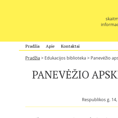
P
e
r
skaitm
e
informaci
i
t
i
p
Pradžia
Apie
Kontaktai
r
i
Pradžia
>
Edukacijos biblioteka
>
Panevėžio apsk
e
t
PANEVĖŽIO APSK
u
r
i
n
i
Respublikos g. 14, 
o