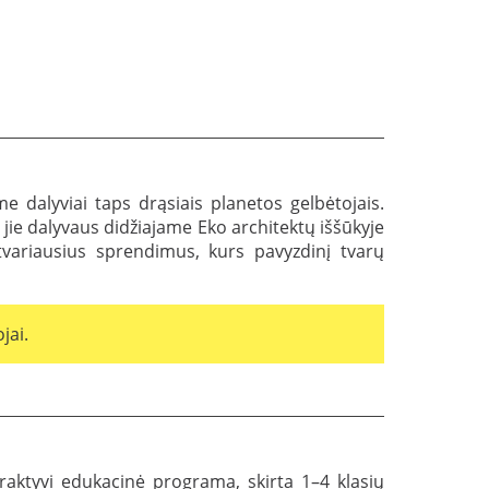
 dalyviai taps drąsiais planetos gelbėtojais.
, jie dalyvaus didžiajame Eko architektų iššūkyje
 tvariausius sprendimus, kurs pavyzdinį tvarų
jai.
teraktyvi edukacinė programa, skirta 1–4 klasių