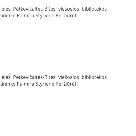
lės Petkevičaitės-Bitės viešosios bibliotekos
ekininkė Palmira Styrienė Peržiūrėti
lės Petkevičaitės-Bitės viešosios bibliotekos
ekininkė Palmira Styrienė Peržiūrėti