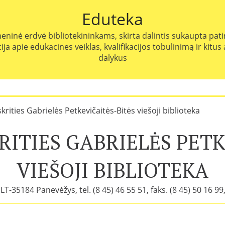
Eduteka
eninė erdvė bibliotekininkams, skirta dalintis sukaupta patir
ja apie edukacines veiklas, kvalifikacijos tobulinimą ir kitus
dalykus
rities Gabrielės Petkevičaitės-Bitės viešoji biblioteka
RITIES GABRIELĖS PETK
VIEŠOJI BIBLIOTEKA
LT-35184 Panevėžys, tel. (8 45) 46 55 51, faks. (8 45) 50 16 99,