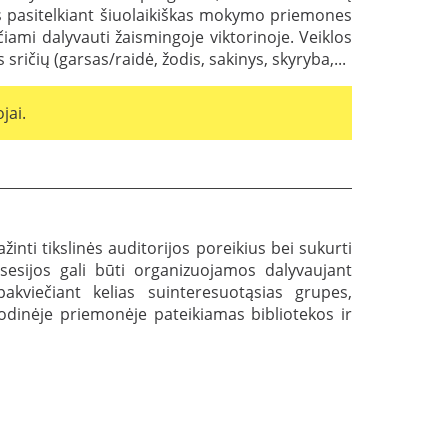
nias pasitelkiant šiuolaikiškas mokymo priemones
mi dalyvauti žaismingoje viktorinoje. Veiklos
ričių (garsas/raidė, žodis, sakinys, skyryba,...
jai.
inti tikslinės auditorijos poreikius bei sukurti
 sesijos gali būti organizuojamos dalyvaujant
akviečiant kelias suinteresuotąsias grupes,
odinėje priemonėje pateikiamas bibliotekos ir