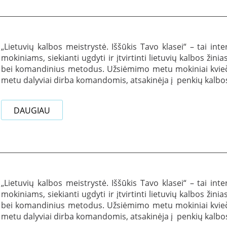
„Lietuvių kalbos meistrystė. Iššūkis Tavo klasei“ – tai inte
mokiniams, siekianti ugdyti ir įtvirtinti lietuvių kalbos ži
bei komandinius metodus. Užsiėmimo metu mokiniai kviečia
metu dalyviai dirba komandomis, atsakinėja į penkių kalbos s
DAUGIAU
„Lietuvių kalbos meistrystė. Iššūkis Tavo klasei“ – tai inte
mokiniams, siekianti ugdyti ir įtvirtinti lietuvių kalbos ži
bei komandinius metodus. Užsiėmimo metu mokiniai kviečia
metu dalyviai dirba komandomis, atsakinėja į penkių kalbos s