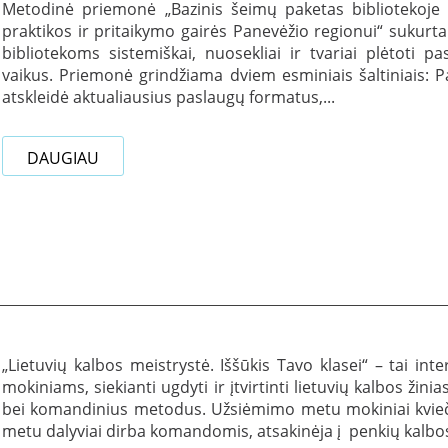
Metodinė priemonė „Bazinis šeimų paketas bibliotekoje (v
praktikos ir pritaikymo gairės Panevėžio regionui“ sukurt
bibliotekoms sistemiškai, nuosekliai ir tvariai plėtot
vaikus. Priemonė grindžiama dviem esminiais šaltiniais: P
atskleidė aktualiausius paslaugų formatus,...
DAUGIAU
„Lietuvių kalbos meistrystė. Iššūkis Tavo klasei“ – tai inte
mokiniams, siekianti ugdyti ir įtvirtinti lietuvių kalbos ži
bei komandinius metodus. Užsiėmimo metu mokiniai kviečia
metu dalyviai dirba komandomis, atsakinėja į penkių kalbos s