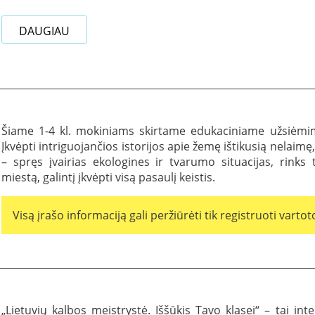
DAUGIAU
Šiame 1-4 kl. mokiniams skirtame edukaciniame užsiėmime
Įkvėpti intriguojančios istorijos apie žemę ištikusią nelaimę
– spręs įvairias ekologines ir tvarumo situacijas, rinks
miestą, galintį įkvėpti visą pasaulį keistis.
Visą įrašo informaciją gali peržiūrėti tik registruoti vartoto
„Lietuvių kalbos meistrystė. Iššūkis Tavo klasei“ – tai in