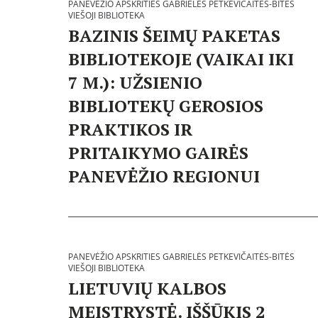
PANEVĖŽIO APSKRITIES GABRIELĖS PETKEVIČAITĖS-BITĖS
VIEŠOJI BIBLIOTEKA
B
i
BAZINIS ŠEIMŲ PAKETAS
b
l
BIBLIOTEKOJE (VAIKAI IKI
i
o
7 M.): UŽSIENIO
t
BIBLIOTEKŲ GEROSIOS
e
k
PRAKTIKOS IR
o
s
PRITAIKYMO GAIRĖS
:
P
PANEVĖŽIO REGIONUI
a
n
P
e
a
v
s
ė
k
ž
e
i
l
PANEVĖŽIO APSKRITIES GABRIELĖS PETKEVIČAITĖS-BITĖS
o
b
VIEŠOJI BIBLIOTEKA
B
a
t
i
p
LIETUVIŲ KALBOS
a
b
s
2
l
k
MEISTRYSTĖ. IŠŠŪKIS 2
0
i
r