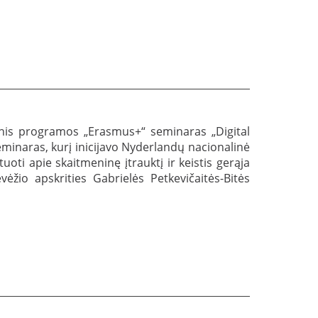
inis programos „Erasmus+“ seminaras „Digital
 Seminaras, kurį inicijavo Nyderlandų nacionalinė
uoti apie skaitmeninę įtrauktį ir keistis gerąja
ėžio apskrities Gabrielės Petkevičaitės-Bitės