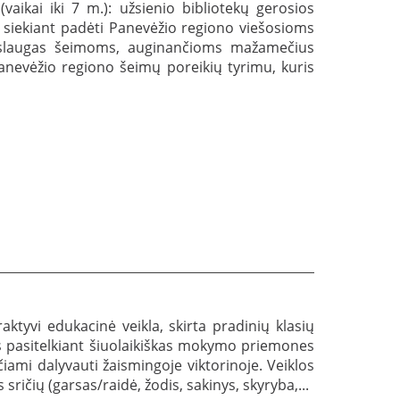
aikai iki 7 m.): užsienio bibliotekų gerosios
a siekiant padėti Panevėžio regiono viešosioms
i paslaugas šeimoms, auginančioms mažamečius
anevėžio regiono šeimų poreikių tyrimu, kuris
raktyvi edukacinė veikla, skirta pradinių klasių
nias pasitelkiant šiuolaikiškas mokymo priemones
mi dalyvauti žaismingoje viktorinoje. Veiklos
ričių (garsas/raidė, žodis, sakinys, skyryba,...