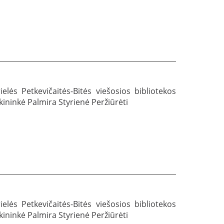
lės Petkevičaitės-Bitės viešosios bibliotekos
ekininkė Palmira Styrienė Peržiūrėti
lės Petkevičaitės-Bitės viešosios bibliotekos
ekininkė Palmira Styrienė Peržiūrėti