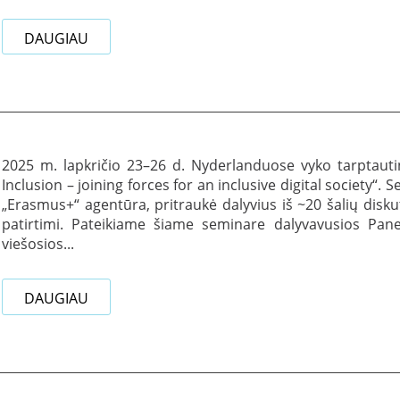
DAUGIAU
2025 m. lapkričio 23–26 d. Nyderlanduose vyko tarptaut
Inclusion – joining forces for an inclusive digital society“.
„Erasmus+“ agentūra, pritraukė dalyvius iš ~20 šalių diskut
patirtimi. Pateikiame šiame seminare dalyvavusios Panev
viešosios...
DAUGIAU