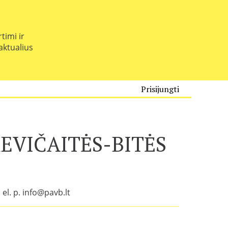
timi ir
 aktualius
Prisijungti
EVIČAITĖS-BITĖS
 el. p. info@pavb.lt