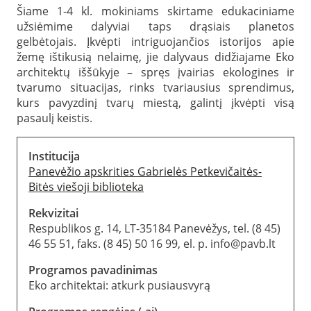
Šiame 1-4 kl. mokiniams skirtame edukaciniame
užsiėmime dalyviai taps drąsiais planetos
gelbėtojais. Įkvėpti intriguojančios istorijos apie
žemę ištikusią nelaimę, jie dalyvaus didžiajame Eko
architektų iššūkyje – spręs įvairias ekologines ir
tvarumo situacijas, rinks tvariausius sprendimus,
kurs pavyzdinį tvarų miestą, galintį įkvėpti visą
pasaulį keistis.
Institucija
Panevėžio apskrities Gabrielės Petkevičaitės-
Bitės viešoji biblioteka
Rekvizitai
Respublikos g. 14, LT-35184 Panevėžys, tel. (8 45)
46 55 51, faks. (8 45) 50 16 99, el. p. info@pavb.lt
Programos pavadinimas
Eko architektai: atkurk pusiausvyrą