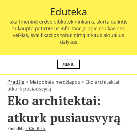
P
Eduteka
e
r
skaitmeninė erdvė bibliotekininkams, skirta dalintis
e
sukaupta patirtimi ir informacija apie edukacines
i
veiklas, kvalifikacijos tobulinimą ir kitus aktualius
t
dalykus
i
p
r
i
MENIU
e
t
Pradžia
>
Metodinės medžiagos
>
Eko architektai:
u
atkurk pusiausvyrą
r
Eko architektai:
i
n
i
atkurk pusiausvyrą
o
Paskelbta
2026-01-07