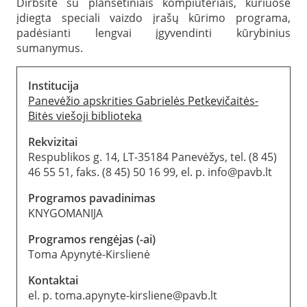
Dirbsite su planšetiniais kompiuteriais, kuriuose
įdiegta speciali vaizdo įrašų kūrimo programa,
padėsianti lengvai įgyvendinti kūrybinius
sumanymus.
Institucija
Panevėžio apskrities Gabrielės Petkevičaitės-
Bitės viešoji biblioteka
Rekvizitai
Respublikos g. 14, LT-35184 Panevėžys, tel. (8 45)
46 55 51, faks. (8 45) 50 16 99, el. p. info@pavb.lt
Programos pavadinimas
KNYGOMANIJA
Programos rengėjas (-ai)
Toma Apynytė-Kirslienė
Kontaktai
el. p. toma.apynyte-kirsliene@pavb.lt