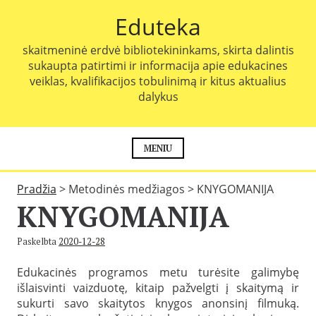
P
Eduteka
e
r
skaitmeninė erdvė bibliotekininkams, skirta dalintis
e
sukaupta patirtimi ir informacija apie edukacines
i
veiklas, kvalifikacijos tobulinimą ir kitus aktualius
t
dalykus
i
p
r
i
MENIU
e
t
Pradžia
>
Metodinės medžiagos
>
KNYGOMANIJA
u
KNYGOMANIJA
r
i
n
Paskelbta
2020-12-28
i
o
Edukacinės programos metu turėsite galimybę
išlaisvinti vaizduotę, kitaip pažvelgti į skaitymą ir
sukurti savo skaitytos knygos anonsinį filmuką.