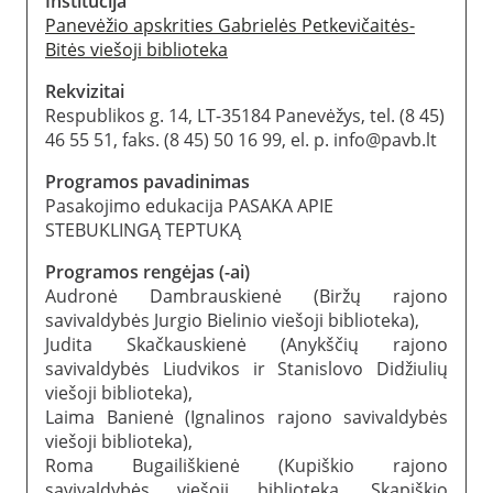
Institucija
Panevėžio apskrities Gabrielės Petkevičaitės-
Bitės viešoji biblioteka
Rekvizitai
Respublikos g. 14, LT-35184 Panevėžys, tel. (8 45)
46 55 51, faks. (8 45) 50 16 99, el. p. info@pavb.lt
Programos pavadinimas
Pasakojimo edukacija PASAKA APIE
STEBUKLINGĄ TEPTUKĄ
Programos rengėjas (-ai)
Audronė Dambrauskienė (Biržų rajono
savivaldybės Jurgio Bielinio viešoji biblioteka),
Judita Skačkauskienė (Anykščių rajono
savivaldybės Liudvikos ir Stanislovo Didžiulių
viešoji biblioteka),
Laima Banienė (Ignalinos rajono savivaldybės
viešoji biblioteka),
Roma Bugailiškienė (Kupiškio rajono
savivaldybės viešoji biblioteka, Skapiškio