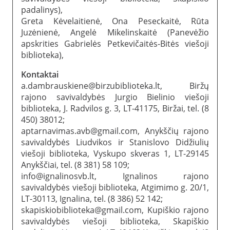
padalinys),
Greta Kėvelaitienė, Ona Peseckaitė, Rūta
Juzėnienė, Angelė Mikelinskaitė (Panevėžio
apskrities Gabrielės Petkevičaitės-Bitės viešoji
biblioteka),
Kontaktai
a.dambrauskiene@birzubiblioteka.lt, Biržų
rajono savivaldybės Jurgio Bielinio viešoji
biblioteka, J. Radvilos g. 3, LT-41175, Biržai, tel. (8
450) 38012;
aptarnavimas.avb@gmail.com, Anykščių rajono
savivaldybės Liudvikos ir Stanislovo Didžiulių
viešoji biblioteka, Vyskupo skveras 1, LT-29145
Anykščiai, tel. (8 381) 58 109;
info@ignalinosvb.lt, Ignalinos rajono
savivaldybės viešoji biblioteka, Atgimimo g. 20/1,
LT-30113, Ignalina, tel. (8 386) 52 142;
skapiskiobiblioteka@gmail.com, Kupiškio rajono
savivaldybės viešoji biblioteka, Skapiškio