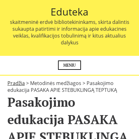
P
Eduteka
e
r
skaitmeninė erdvė bibliotekininkams, skirta dalintis
e
sukaupta patirtimi ir informacija apie edukacines
i
veiklas, kvalifikacijos tobulinimą ir kitus aktualius
t
dalykus
i
p
r
i
MENIU
e
t
Pradžia
>
Metodinės medžiagos
>
Pasakojimo
u
edukacija PASAKA APIE STEBUKLINGĄ TEPTUKĄ
r
Pasakojimo
i
n
i
edukacija PASAKA
o
APIE STEBUKLINGĄ