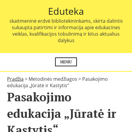
P
Eduteka
e
r
skaitmeninė erdvė bibliotekininkams, skirta dalintis
e
sukaupta patirtimi ir informacija apie edukacines
i
veiklas, kvalifikacijos tobulinimą ir kitus aktualius
t
dalykus
i
p
r
i
MENIU
e
t
Pradžia
>
Metodinės medžiagos
>
Pasakojimo
u
edukacija „Jūratė ir Kastytis“
r
Pasakojimo
i
n
i
edukacija „Jūratė ir
o
Kastytis“