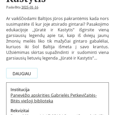
Paskelbta
2025-01-16
Ar vaikščiodami Baltijos jūros pakrantėmis kada nors
susimąstėte iš kur joje atsirado gintarai? Pasakojimo
edukacijoje ,,Jūratė ir Kastytis“ išgirsite vieną
garsiausių legendų apie tai, kaip iš dviejų jaunų
žmonių meilės liko tik mažyčiai gintaro gabalėliai,
kuriuos iki šiol Baltija išmeta į savo krantus.
Užsiėmimas skirtas supažindinti ir sudominti viena
garsiausių lietuvių legenda ,,Jūratė ir Kastytis“…
DAUGIAU
Institucija
Panevėžio apskrities Gabrielės Petkevičaitės-
Bitės viešoji biblioteka
Rekvizitai