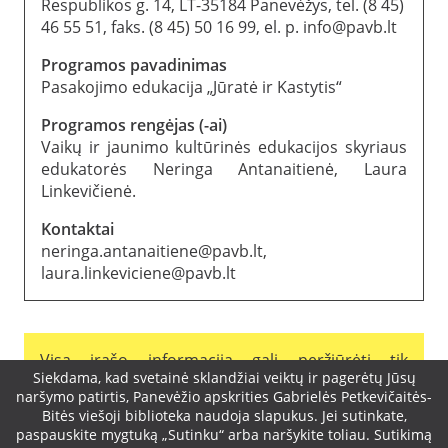
Respublikos g. 14, LT-35184 Panevėžys, tel. (8 45)
46 55 51, faks. (8 45) 50 16 99, el. p. info@pavb.lt
Programos pavadinimas
Pasakojimo edukacija „Jūratė ir Kastytis“
Programos rengėjas (-ai)
Vaikų ir jaunimo kultūrinės edukacijos skyriaus
edukatorės Neringa Antanaitienė, Laura
Linkevičienė.
Kontaktai
neringa.antanaitiene@pavb.lt,
laura.linkeviciene@pavb.lt
Visą įrašo informaciją gali peržiūrėti tik
Slapukų
Siekdama, kad svetainė sklandžiai veiktų ir pagerėtų Jūsų
registruoti vartotojai.
naršymo patirtis, Panevėžio apskrities Gabrielės Petkevičaitės-
Bitės viešoji biblioteka naudoja slapukus. Jei sutinkate,
sutikimo
paspauskite mygtuką „Sutinku“ arba naršykite toliau. Sutikimą