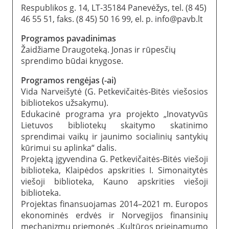
Respublikos g. 14, LT-35184 Panevėžys, tel. (8 45)
46 55 51, faks. (8 45) 50 16 99, el. p. info@pavb.lt
Programos pavadinimas
Žaidžiame Draugoteką. Jonas ir rūpesčių
sprendimo būdai knygose.
Programos rengėjas (-ai)
Vida Narveišytė (G. Petkevičaitės-Bitės viešosios
bibliotekos užsakymu).
Edukacinė programa yra projekto „Inovatyvūs
Lietuvos bibliotekų skaitymo skatinimo
sprendimai vaikų ir jaunimo socialinių santykių
kūrimui su aplinka“ dalis.
Projektą įgyvendina G. Petkevičaitės-Bitės viešoji
biblioteka, Klaipėdos apskrities I. Simonaitytės
viešoji biblioteka, Kauno apskrities viešoji
biblioteka.
Projektas finansuojamas 2014–2021 m. Europos
ekonominės erdvės ir Norvegijos finansinių
mechanizmų priemonės „Kultūros prieinamumo