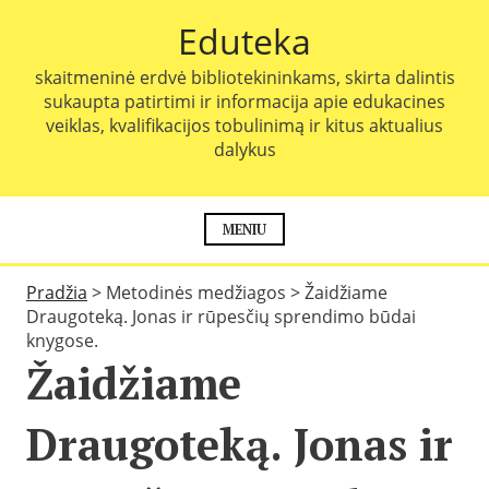
P
Eduteka
e
r
skaitmeninė erdvė bibliotekininkams, skirta dalintis
e
sukaupta patirtimi ir informacija apie edukacines
i
veiklas, kvalifikacijos tobulinimą ir kitus aktualius
t
dalykus
i
p
r
i
MENIU
e
t
Pradžia
>
Metodinės medžiagos
>
Žaidžiame
u
Draugoteką. Jonas ir rūpesčių sprendimo būdai
r
knygose.
i
Žaidžiame
n
i
o
Draugoteką. Jonas ir