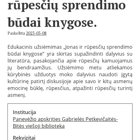
rūpesčių sprendimo
būdai knygose.
Paskelbta
2023-03-08
Edukacinis užsiėmimas „Jonas ir rūpesčių sprendimo
būdai knygose“ yra skirtas supažindinti dalyvius su
literatūra, pasakojančia apie rūpesčių kamuojamus
jų bendraamžius. Užsiėmimo metu atliekamos
kūrybinės užduotys moko dalyvius naudoti įgytą
kultūrinę patirtį diskusijoje apie savo ir kitų asmenų
emocinę būklę, rūpesčius, atpažinti rūpesčių turintį
asmenį.
Institucija
Panevėžio apskrities Gabrielės Petkevičaitės-
Bitės viešoji biblioteka
Rekvizitai