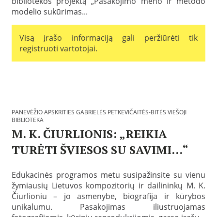
bibliotekos projektą „Pasakojimo meno ir metodo
r
-
modelio sukūrimas...
i
1
t
2
i
-
Visą įrašo informaciją gali peržiūrėti tik
e
2
s
registruoti vartotojai.
9
G
a
b
B
r
i
i
b
e
l
l
i
ė
PANEVĖŽIO APSKRITIES GABRIELĖS PETKEVIČAITĖS-BITĖS VIEŠOJI
o
s
BIBLIOTEKA
t
P
M. K. ČIURLIONIS: „REIKIA
e
e
k
t
TURĖTI ŠVIESOS SU SAVIMI…“
o
k
s
P
e
:
a
v
P
Edukacinės programos metu susipažinsite su vienu
s
i
a
žymiausių Lietuvos kompozitorių ir dailininkų M. K.
k
č
n
e
a
Čiurlioniu – jo asmenybe, biografija ir kūrybos
e
l
i
v
unikalumu. Pasakojimas iliustruojamas
b
t
ė