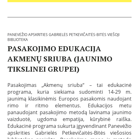
B
i
b
l
i
PANEVĖŽIO APSKRITIES GABRIELĖS PETKEVIČAITĖS-BITĖS VIEŠOJI
o
BIBLIOTEKA
t
PASAKOJIMO EDUKACIJA
e
k
AKMENŲ SRIUBA (JAUNIMO
o
s
TIKSLINEI GRUPEI)
:
P
P
a
a
n
Pasakojimas „Akmenų sriuba“ – tai edukacinė
s
e
programa, kuria siekiama sudominti 14-29 m.
k
v
e
jaunimą klasikinėmis Europos pasakomis naudojant
ė
l
ž
rimo ir ritmo elementus. Edukacijos metu
b
i
panaudojant pasakojimo metodą lavinama jaunimo
t
o
a
vaizduotė, ugdoma empatija, kūrybinė raiška.
a
2
Edukacinė programa sukurta įgyvendinant Panevėžio
p
0
s
apskrities Gabrielės Petkevičaitės-Bitės viešosios
2
k
1