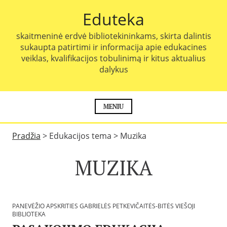
P
Eduteka
e
r
skaitmeninė erdvė bibliotekininkams, skirta dalintis
e
sukaupta patirtimi ir informacija apie edukacines
i
veiklas, kvalifikacijos tobulinimą ir kitus aktualius
t
dalykus
i
p
r
i
MENIU
e
t
Pradžia
>
Edukacijos tema
>
Muzika
u
r
MUZIKA
i
n
i
o
PANEVĖŽIO APSKRITIES GABRIELĖS PETKEVIČAITĖS-BITĖS VIEŠOJI
BIBLIOTEKA