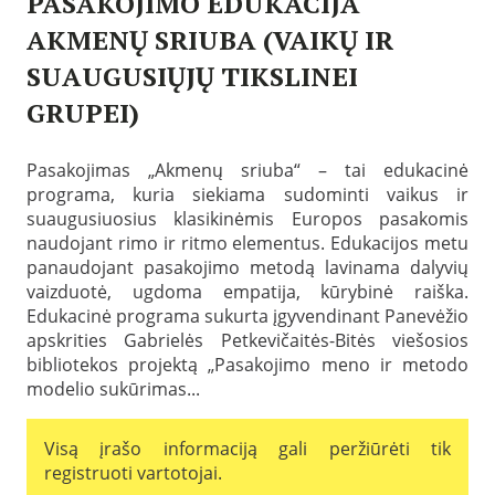
PASAKOJIMO EDUKACIJA
AKMENŲ SRIUBA (VAIKŲ IR
SUAUGUSIŲJŲ TIKSLINEI
GRUPEI)
P
a
Pasakojimas „Akmenų sriuba“ – tai edukacinė
s
programa, kuria siekiama sudominti vaikus ir
k
e
suaugusiuosius klasikinėmis Europos pasakomis
l
naudojant rimo ir ritmo elementus. Edukacijos metu
b
panaudojant pasakojimo metodą lavinama dalyvių
t
a
vaizduotė, ugdoma empatija, kūrybinė raiška.
2
Edukacinė programa sukurta įgyvendinant Panevėžio
0
apskrities Gabrielės Petkevičaitės-Bitės viešosios
2
1
bibliotekos projektą „Pasakojimo meno ir metodo
-
modelio sukūrimas...
1
2
-
Visą įrašo informaciją gali peržiūrėti tik
2
registruoti vartotojai.
9