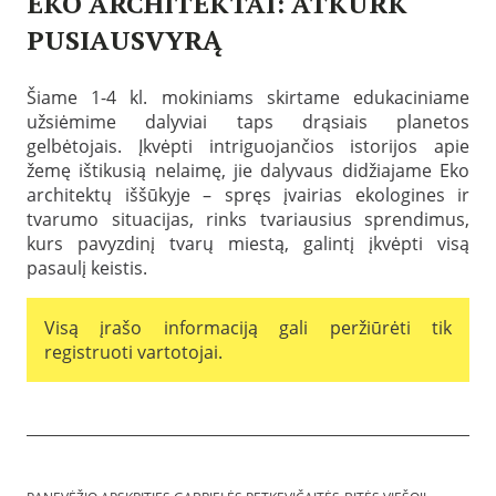
EKO ARCHITEKTAI: ATKURK
PUSIAUSVYRĄ
P
a
Šiame 1-4 kl. mokiniams skirtame edukaciniame
s
užsiėmime dalyviai taps drąsiais planetos
k
e
gelbėtojais. Įkvėpti intriguojančios istorijos apie
l
žemę ištikusią nelaimę, jie dalyvaus didžiajame Eko
b
architektų iššūkyje – spręs įvairias ekologines ir
t
a
tvarumo situacijas, rinks tvariausius sprendimus,
2
kurs pavyzdinį tvarų miestą, galintį įkvėpti visą
0
pasaulį keistis.
2
6
-
Visą įrašo informaciją gali peržiūrėti tik
0
1
registruoti vartotojai.
-
0
7
B
i
b
l
i