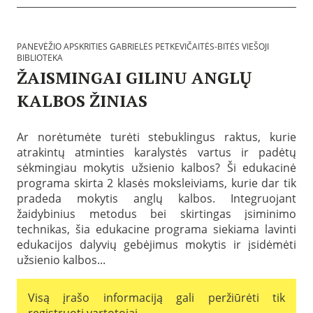
G
i
a
b
b
l
r
i
PANEVĖŽIO APSKRITIES GABRIELĖS PETKEVIČAITĖS-BITĖS VIEŠOJI
i
o
BIBLIOTEKA
e
t
l
ŽAISMINGAI GILINU ANGLŲ
e
ė
k
s
KALBOS ŽINIAS
o
P
s
P
e
:
a
t
P
Ar norėtumėte turėti stebuklingus raktus, kurie
s
k
a
atrakintų atminties karalystės vartus ir padėtų
k
e
n
e
sėkmingiau mokytis užsienio kalbos? Ši edukacinė
v
e
l
i
v
programa skirta 2 klasės moksleiviams, kurie dar tik
b
č
ė
pradeda mokytis anglų kalbos. Integruojant
t
a
ž
a
žaidybinius metodus bei skirtingas įsiminimo
i
i
2
t
technikas, šia edukacine programa siekiama lavinti
o
0
ė
a
edukacijos dalyvių gebėjimus mokytis ir įsidėmėti
2
s
p
5
užsienio kalbos...
-
s
-
B
k
0
i
r
1
Visą įrašo informaciją gali peržiūrėti tik
t
i
-
ė
t
registruoti vartotojai.