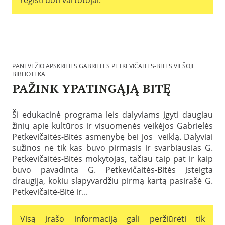
1
s
i
5
v
e
i
s
B
e
G
i
š
a
b
o
b
l
j
r
i
i
PANEVĖŽIO APSKRITIES GABRIELĖS PETKEVIČAITĖS-BITĖS VIEŠOJI
i
o
b
BIBLIOTEKA
e
t
i
l
PAŽINK YPATINGĄJĄ BITĘ
e
b
ė
k
P
l
s
o
a
i
P
s
Ši edukacinė programa leis dalyviams įgyti daugiau
s
o
e
:
žinių apie kultūros ir visuomenės veikėjos Gabrielės
k
t
t
P
e
e
k
Petkevičaitės-Bitės asmenybę bei jos veiklą. Dalyviai
a
l
k
e
n
sužinos ne tik kas buvo pirmasis ir svarbiausias G.
b
a
v
e
Petkevičaitės-Bitės mokytojas, tačiau taip pat ir kaip
t
T
i
v
a
e
buvo pavadinta G. Petkevičaitės-Bitės įsteigta
č
ė
2
m
a
ž
draugija, kokiu slapyvardžiu pirmą kartą pasirašė G.
0
o
i
i
Petkevičaitė-Bitė ir...
2
s
t
o
4
:
ė
a
-
G
s
p
Visą įrašo informaciją gali peržiūrėti tik
0
a
-
s