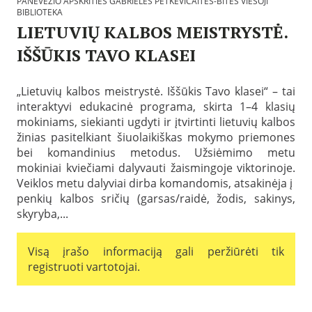
PANEVĖŽIO APSKRITIES GABRIELĖS PETKEVIČAITĖS-BITĖS VIEŠOJI
o
BIBLIOTEKA
t
LIETUVIŲ KALBOS MEISTRYSTĖ.
e
k
IŠŠŪKIS TAVO KLASEI
o
s
P
:
a
P
„Lietuvių kalbos meistrystė. Iššūkis Tavo klasei“ – tai
s
a
interaktyvi edukacinė programa, skirta 1–4 klasių
k
n
e
mokiniams, siekianti ugdyti ir įtvirtinti lietuvių kalbos
e
l
v
žinias pasitelkiant šiuolaikiškas mokymo priemones
b
ė
bei komandinius metodus. Užsiėmimo metu
t
ž
a
mokiniai kviečiami dalyvauti žaismingoje viktorinoje.
i
2
Veiklos metu dalyviai dirba komandomis, atsakinėja į
o
0
a
penkių kalbos sričių (garsas/raidė, žodis, sakinys,
2
p
6
skyryba,...
s
-
k
0
r
1
Visą įrašo informaciją gali peržiūrėti tik
i
-
t
registruoti vartotojai.
0
i
7
e
s
B