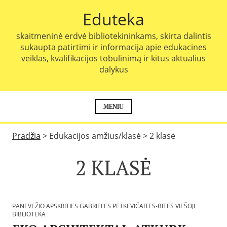
P
Eduteka
e
r
skaitmeninė erdvė bibliotekininkams, skirta dalintis
e
sukaupta patirtimi ir informacija apie edukacines
i
veiklas, kvalifikacijos tobulinimą ir kitus aktualius
t
dalykus
i
p
r
i
MENIU
e
t
Pradžia
>
Edukacijos amžius/klasė
>
2 klasė
u
r
2 KLASĖ
i
n
i
o
PANEVĖŽIO APSKRITIES GABRIELĖS PETKEVIČAITĖS-BITĖS VIEŠOJI
BIBLIOTEKA