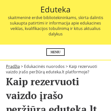
P
Eduteka
e
r
skaitmeninė erdvė bibliotekininkams, skirta dalintis
e
sukaupta patirtimi ir informacija apie edukacines
i
veiklas, kvalifikacijos tobulinimą ir kitus aktualius
t
dalykus
i
p
r
i
MENIU
e
t
Pradžia
>
Edukacinės nuorodos
>
Kaip rezervuoti
u
vaizdo įrašo peržiūrą eduteka.lt platformoje?
r
Kaip rezervuoti
i
n
i
vaizdo įrašo
o
peržiūrą eduteka.lt