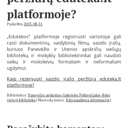
platformoje?
Paskelbta
2023-08-31
„Edutekos“ platformoje registruoti vartotojai gali
rasti dokumentinių, vaidybinių filmų, vaizdo įrašų,
kuriuos Panevėžio ir Utenos apskričių viešųjų
bibliotekų ir mokyklų bibliotekininkai gali naudoti
vaikų ir moksleivių formaliam ir neformaliam
ugdymui.
Kaip rezervuoti vaizdo įrašo peržiūrą eduteka.lt
platformoje?
Bibliotekos:
Panevėžio apskrities Gabrielės Petkevičaitės-Bitės
viešoji biblioteka
|
Nuorodų temos:
Kita naudinga informacija
|