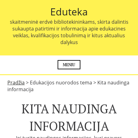
P
Eduteka
e
r
skaitmeninė erdvė bibliotekininkams, skirta dalintis
e
sukaupta patirtimi ir informacija apie edukacines
i
veiklas, kvalifikacijos tobulinimą ir kitus aktualius
t
dalykus
i
p
r
i
MENIU
e
t
Pradžia
>
Edukacijos nuorodos tema
>
Kita naudinga
u
informacija
r
i
KITA NAUDINGA
n
i
o
INFORMACIJA
Jei turite naudingos informacijos, kuri pravers