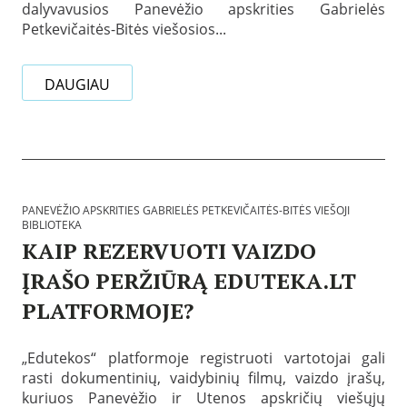
dalyvavusios Panevėžio apskrities Gabrielės
2
5
Petkevičaitės-Bitės viešosios...
-
1
2
DAUGIAU
-
2
3
B
i
b
l
i
PANEVĖŽIO APSKRITIES GABRIELĖS PETKEVIČAITĖS-BITĖS VIEŠOJI
o
BIBLIOTEKA
t
KAIP REZERVUOTI VAIZDO
e
k
ĮRAŠO PERŽIŪRĄ EDUTEKA.LT
o
s
PLATFORMOJE?
:
P
P
a
a
n
„Edutekos“ platformoje registruoti vartotojai gali
s
e
rasti dokumentinių, vaidybinių filmų, vaizdo įrašų,
k
v
e
kuriuos Panevėžio ir Utenos apskričių viešųjų
ė
l