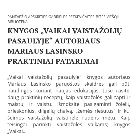
i
b
i
b
n
l
e
l
g
i
l
i
PANEVĖŽIO APSKRITIES GABRIELĖS PETKEVIČAITĖS-BITĖS VIEŠOJI
a
o
ė
o
BIBLIOTEKA
i
t
s
t
KNYGOS „VAIKAI VAISTAŽOLIŲ
n
e
P
e
f
k
e
k
PASAULYJE“ AUTORIAUS
o
o
t
a
r
s
k
N
MARIAUS LASINSKO
m
:
e
u
a
P
v
o
PRAKTINIAI PATARIMAI
c
a
i
r
i
n
č
o
P
j
e
a
d
a
a
v
i
„Vaikai vaistažolių pasaulyje“ knygos autoriaus
ų
s
ė
t
t
Mariaus Lasinsko paruoštos skaidrės gali būti
k
ž
ė
e
e
naudingos kuriant naujas edukacijas. Jose rasite:
i
s
m
l
daug praktinių receptų, kaip vaistažolės gali tapti ir
o
-
o
b
a
B
s
maistu, ir vaistu. Išmoksite pasigaminti žolelių
t
p
i
:
a
prieskonius, dilgėlių chalvą, „žemės riešutus“ ir kt.;
s
t
K
2
šeimos vaistažolių vaistinėlė rudens metu. Kaip
k
ė
i
0
r
s
t
teisingai parinkti vaistažoles vaikams; knygos
2
i
v
a
1
„Vaikai...
t
i
n
-