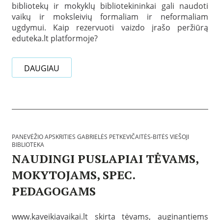
ž
bibliotekų ir mokyklų bibliotekininkai gali naudoti
b
i
vaikų ir moksleivių formaliam ir neformaliam
t
o
a
ugdymui. Kaip rezervuoti vaizdo įrašo peržiūrą
a
2
eduteka.lt platformoje?
p
0
s
2
k
3
r
-
DAUGIAU
i
0
t
8
i
-
e
B
3
s
i
1
G
b
a
l
b
i
PANEVĖŽIO APSKRITIES GABRIELĖS PETKEVIČAITĖS-BITĖS VIEŠOJI
r
o
BIBLIOTEKA
i
t
NAUDINGI PUSLAPIAI TĖVAMS,
e
e
l
k
MOKYTOJAMS, SPEC.
ė
o
s
s
PEDAGOGAMS
P
:
e
P
P
t
a
a
k
n
www.kaveikiavaikai.lt skirta tėvams, auginantiems
s