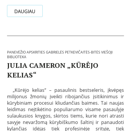
i
e
a
0
e
š
u
1
DAUGIAU
s
o
d
-
G
j
i
2
a
i
n
0
b
b
g
B
r
i
a
i
i
b
i
b
e
l
n
l
l
i
f
i
ė
o
o
PANEVĖŽIO APSKRITIES GABRIELĖS PETKEVIČAITĖS-BITĖS VIEŠOJI
o
s
t
r
BIBLIOTEKA
t
P
e
m
JULIA CAMERON „KŪRĖJO
e
e
k
a
k
t
a
c
KELIAS“
o
k
N
i
s
e
u
j
P
:
v
o
a
a
P
„Kūrėjo kelias“ – pasaulinis bestseleris, įkvėpęs
i
r
s
a
č
o
milijonus žmonių įveikti ribojančius įsitikinimus ir
k
n
a
d
e
kūrybiniam procesui kliudančias baimes. Tai naujas
e
i
ų
l
v
leidimas neįtikėtino populiarumo visame pasaulyje
t
t
b
ė
sulaukusios knygos, skirtos tiems, kurie nori atrasti
ė
e
t
ž
s
m
a
savyje nevaržomą kūrybiškumo šaltinį ir panaudoti
i
-
o
2
kylančias idėjas tiek profesinėje srityje, tiek
o
B
s
0