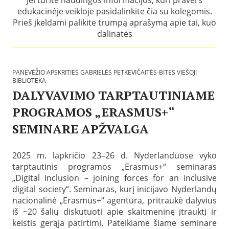
edukacinėje veikloje pasidalinkite čia su kolegomis.
Prieš įkeldami palikite trumpą aprašymą apie tai, kuo
dalinatės
PANEVĖŽIO APSKRITIES GABRIELĖS PETKEVIČAITĖS-BITĖS VIEŠOJI
BIBLIOTEKA
DALYVAVIMO TARPTAUTINIAME
PROGRAMOS „ERASMUS+“
SEMINARE APŽVALGA
P
a
2025 m. lapkričio 23–26 d. Nyderlanduose vyko
s
tarptautinis programos „Erasmus+“ seminaras
k
e
„Digital Inclusion – joining forces for an inclusive
l
digital society“. Seminaras, kurį inicijavo Nyderlandų
b
nacionalinė „Erasmus+“ agentūra, pritraukė dalyvius
t
a
iš ~20 šalių diskutuoti apie skaitmeninę įtrauktį ir
2
keistis gerąja patirtimi. Pateikiame šiame seminare
0