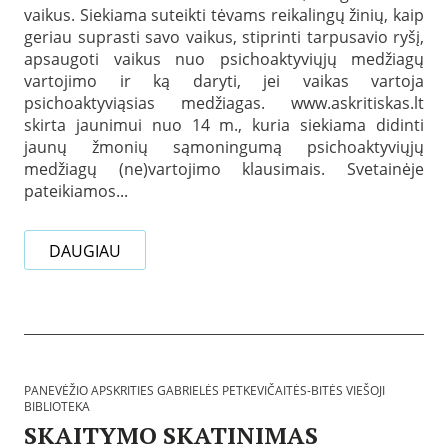
e
e
vaikus. Siekiama suteikti tėvams reikalingų žinių, kaip
k
v
v
e
geriau suprasti savo vaikus, stiprinti tarpusavio ryšį,
i
ė
l
č
ž
apsaugoti vaikus nuo psichoaktyviųjų medžiagų
b
a
i
vartojimo ir ką daryti, jei vaikas vartoja
t
i
o
a
psichoaktyviąsias medžiagas. www.askritiskas.lt
t
a
2
skirta jaunimui nuo 14 m., kuria siekiama didinti
ė
p
0
s
s
jaunų žmonių sąmoningumą psichoaktyviųjų
2
-
k
2
medžiagų (ne)vartojimo klausimais. Svetainėje
B
r
-
pateikiamos...
i
i
0
t
t
6
ė
i
-
s
e
DAUGIAU
1
v
s
6
i
G
e
a
š
B
b
o
i
r
j
b
i
i
l
e
b
i
l
PANEVĖŽIO APSKRITIES GABRIELĖS PETKEVIČAITĖS-BITĖS VIEŠOJI
i
o
ė
BIBLIOTEKA
b
t
s
SKAITYMO SKATINIMAS
l
e
P
i
k
e