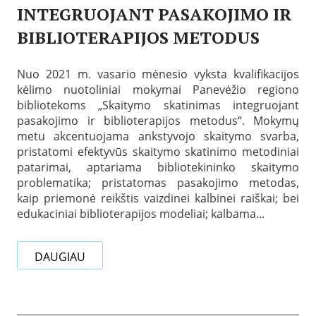
INTEGRUOJANT PASAKOJIMO IR
o
o
t
t
s
k
BIBLIOTERAPIJOS METODUS
e
:
e
k
P
v
P
a
a
i
a
N
n
č
Nuo 2021 m. vasario mėnesio vyksta kvalifikacijos
s
u
e
a
kėlimo nuotoliniai mokymai Panevėžio regiono
k
o
v
i
e
bibliotekoms „Skaitymo skatinimas integruojant
r
ė
t
l
o
ž
pasakojimo ir biblioterapijos metodus“. Mokymų
ė
b
d
i
s
metu akcentuojama ankstyvojo skaitymo svarba,
t
ų
o
-
a
pristatomi efektyvūs skaitymo skatinimo metodiniai
t
a
B
2
patarimai, aptariama bibliotekininko skaitymo
e
p
i
0
m
s
t
problematika; pristatomas pasakojimo metodas,
2
o
k
ė
1
kaip priemonė reikštis vaizdinei kalbinei raiškai; bei
s
r
s
-
edukaciniai biblioterapijos modeliai; kalbama...
:
i
v
0
K
t
i
2
i
i
e
-
t
e
š
DAUGIAU
0
a
s
o
5
n
G
j
a
a
i
u
B
b
b
d
i
r
i