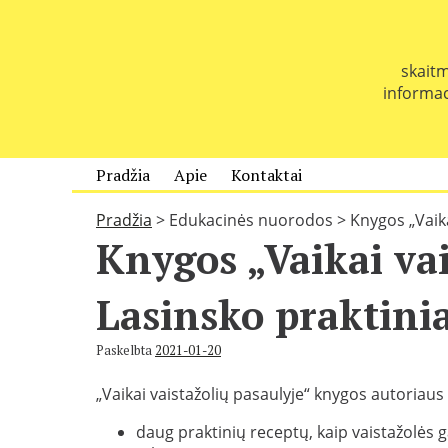
P
e
r
skaitm
e
informaci
i
t
i
p
Pradžia
Apie
Kontaktai
r
i
Pradžia
>
Edukacinės nuorodos
>
Knygos „Vaika
e
Knygos „Vaikai vai
t
u
r
Lasinsko praktini
i
n
Paskelbta
2021-01-20
i
o
„Vaikai vaistažolių pasaulyje“ knygos autoriaus
daug praktinių receptų, kaip vaistažolės ga