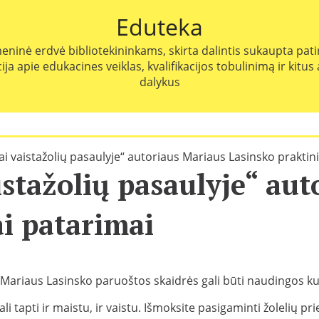
Eduteka
eninė erdvė bibliotekininkams, skirta dalintis sukaupta patir
ja apie edukacines veiklas, kvalifikacijos tobulinimą ir kitus
dalykus
i vaistažolių pasaulyje“ autoriaus Mariaus Lasinsko praktin
stažolių pasaulyje“ au
ai patarimai
 Mariaus Lasinsko paruoštos skaidrės gali būti naudingos kur
li tapti ir maistu, ir vaistu. Išmoksite pasigaminti žolelių pr