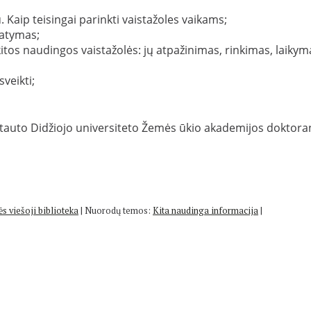
 Kaip teisingai parinkti vaistažoles vaikams;
tatymas;
kitos naudingos vaistažolės: jų atpažinimas, rinkimas, laikym
sveikti;
 Vytauto Didžiojo universiteto Žemės ūkio akademijos doktora
s viešoji biblioteka
|
Nuorodų temos:
Kita naudinga informacija
|