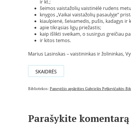
ir kt.;
šeimos vaistažolių vaistinėlė rudens metu.
knygos „Vaikai vaistažolių pasaulyje“ pris
kiaulpienė, šeivamedis, pušis, kadagys ir 
apie tikrąsias ligų priežastis;
kaip išlikti sveikam, o susirgus greičiau pa
ir kitos temos.
Marius Lasinskas – vaistininkas ir žolininkas,
SKAIDRĖS
Bibliotekos:
Panevėžio apskrities Gabrielės Petkevičaitės-Bitė
Parašykite komentarą