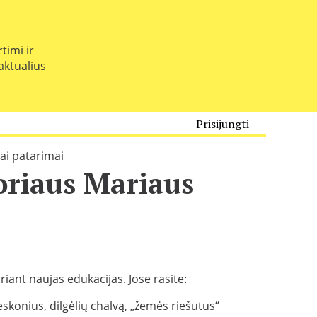
timi ir
 aktualius
Prisijungti
iai patarimai
toriaus Mariaus
iant naujas edukacijas. Jose rasite:
ieskonius, dilgėlių chalvą, „žemės riešutus“