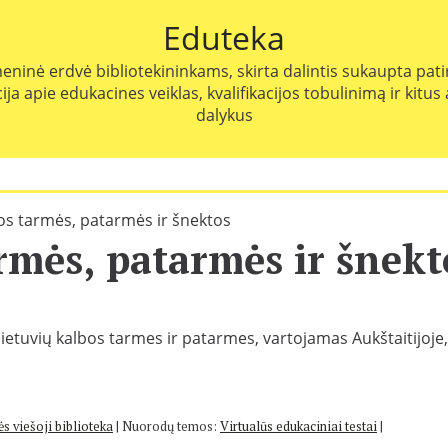
Eduteka
eninė erdvė bibliotekininkams, skirta dalintis sukaupta patir
ja apie edukacines veiklas, kvalifikacijos tobulinimą ir kitus
dalykus
bos tarmės, patarmės ir šnektos
rmės, patarmės ir šnekt
ie lietuvių kalbos tarmes ir patarmes, vartojamas Aukštaitijoje
s viešoji biblioteka
|
Nuorodų temos:
Virtualūs edukaciniai testai
|