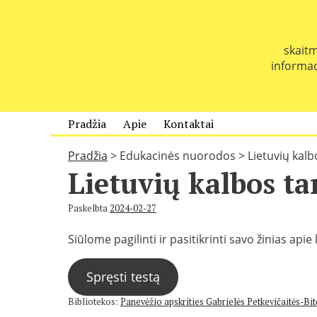
P
e
r
skaitm
e
informaci
i
t
i
p
Pradžia
Apie
Kontaktai
r
i
Pradžia
>
Edukacinės nuorodos
>
Lietuvių kal
e
Lietuvių kalbos ta
t
u
r
Paskelbta
2024-02-27
i
Siūlome pagilinti ir pasitikrinti savo žinias ap
n
i
o
Spręsti testą
Bibliotekos:
Panevėžio apskrities Gabrielės Petkevičaitės-Bitė