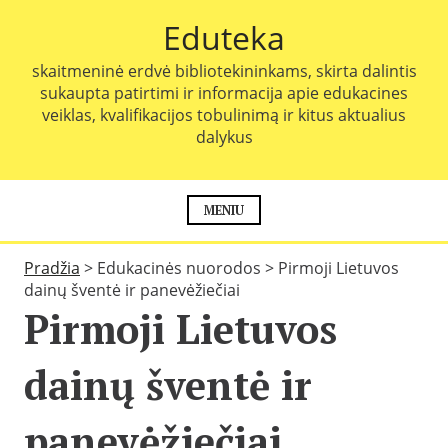
P
Eduteka
e
r
skaitmeninė erdvė bibliotekininkams, skirta dalintis
e
sukaupta patirtimi ir informacija apie edukacines
i
veiklas, kvalifikacijos tobulinimą ir kitus aktualius
t
dalykus
i
p
r
i
MENIU
e
t
Pradžia
>
Edukacinės nuorodos
>
Pirmoji Lietuvos
u
dainų šventė ir panevėžiečiai
r
Pirmoji Lietuvos
i
n
i
dainų šventė ir
o
panevėžiečiai