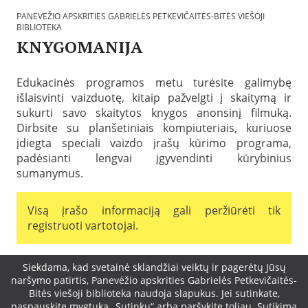
i
PANEVĖŽIO APSKRITIES GABRIELĖS PETKEVIČAITĖS-BITĖS VIEŠOJI
o
BIBLIOTEKA
t
KNYGOMANIJA
e
k
P
o
a
s
Edukacinės programos metu turėsite galimybę
s
:
išlaisvinti vaizduotę, kitaip pažvelgti į skaitymą ir
k
P
e
sukurti savo skaitytos knygos anonsinį filmuką.
a
l
n
Dirbsite su planšetiniais kompiuteriais, kuriuose
b
e
įdiegta speciali vaizdo įrašų kūrimo programa,
t
v
a
padėsianti lengvai įgyvendinti kūrybinius
ė
2
ž
sumanymus.
0
i
2
o
0
a
Visą įrašo informaciją gali peržiūrėti tik
-
p
registruoti vartotojai.
1
s
2
k
-
r
2
B
i
Slapukų
Siekdama, kad svetainė sklandžiai veiktų ir pagerėtų Jūsų
8
i
t
naršymo patirtis, Panevėžio apskrities Gabrielės Petkevičaitės-
b
i
Bitės viešoji biblioteka naudoja slapukus. Jei sutinkate,
sutikimo
l
e
paspauskite mygtuką „Sutinku“ arba naršykite toliau. Sutikimą
i