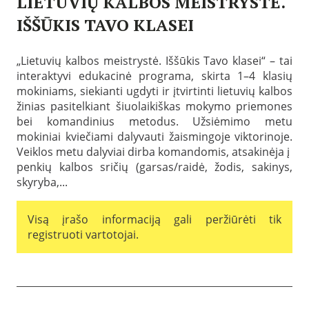
LIETUVIŲ KALBOS MEISTRYSTĖ.
IŠŠŪKIS TAVO KLASEI
P
a
„Lietuvių kalbos meistrystė. Iššūkis Tavo klasei“ – tai
s
interaktyvi edukacinė programa, skirta 1–4 klasių
k
e
mokiniams, siekianti ugdyti ir įtvirtinti lietuvių kalbos
l
žinias pasitelkiant šiuolaikiškas mokymo priemones
b
bei komandinius metodus. Užsiėmimo metu
t
a
mokiniai kviečiami dalyvauti žaismingoje viktorinoje.
2
Veiklos metu dalyviai dirba komandomis, atsakinėja į
0
penkių kalbos sričių (garsas/raidė, žodis, sakinys,
2
6
skyryba,...
-
0
1
Visą įrašo informaciją gali peržiūrėti tik
-
registruoti vartotojai.
0
7
B
i
b
l