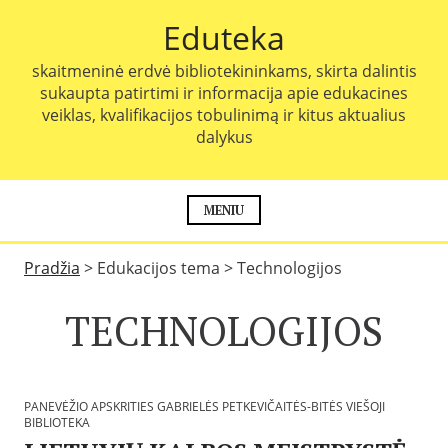
P
Eduteka
e
r
skaitmeninė erdvė bibliotekininkams, skirta dalintis
e
sukaupta patirtimi ir informacija apie edukacines
i
veiklas, kvalifikacijos tobulinimą ir kitus aktualius
t
dalykus
i
p
r
i
MENIU
e
t
Pradžia
>
Edukacijos tema
>
Technologijos
u
r
TECHNOLOGIJOS
i
n
i
o
PANEVĖŽIO APSKRITIES GABRIELĖS PETKEVIČAITĖS-BITĖS VIEŠOJI
BIBLIOTEKA