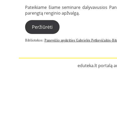
Pateikiame šiame seminare dalyvavusios Panevė
parengtą renginio apžvalgą.
Peržiūrėti
Bibliotekos:
Panevėžio apskrities Gabrielės Petkevičaitės-Bitė
eduteka.lt portalą a