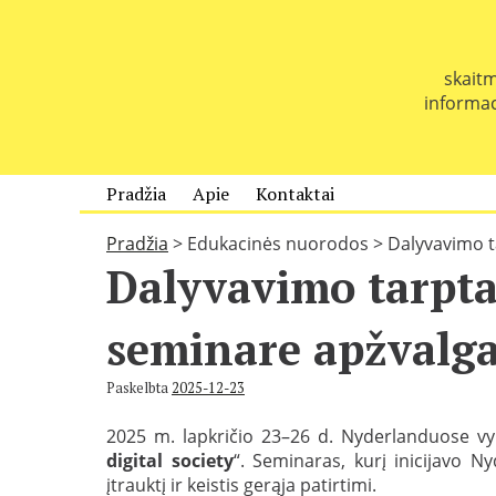
P
e
r
skaitm
e
informaci
i
t
i
p
Pradžia
Apie
Kontaktai
r
i
Pradžia
>
Edukacinės nuorodos
>
Dalyvavimo 
e
Dalyvavimo tarpt
t
u
r
seminare apžvalg
i
n
Paskelbta
2025-12-23
i
o
2025 m. lapkričio 23–26 d. Nyderlanduose v
digital society
“. Seminaras, kurį inicijavo N
įtrauktį ir keistis gerąja patirtimi.