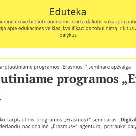
Eduteka
eninė erdvė bibliotekininkams, skirta dalintis sukaupta patir
ja apie edukacines veiklas, kvalifikacijos tobulinimą ir kitus
dalykus
tarptautiniame programos „Erasmus+“ seminare apžvalga
autiniame programos „
a
yko tarptautinis programos „Erasmus+“ seminaras „
Digita
yderlandų nacionalinė „Erasmus+“ agentūra, pritraukė daly