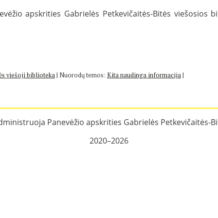
žio apskrities Gabrielės Petkevičaitės-Bitės viešosios bi
s viešoji biblioteka
|
Nuorodų temos:
Kita naudinga informacija
|
dministruoja Panevėžio apskrities Gabrielės Petkevičaitės-Bit
S
T
2020–2026
u
e
k
m
u
a
r
:
t
A
a
n
n
w